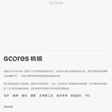
还没有内容
机核从2010年开始一直致力于分享游戏玩家的生活，以及深入探讨游戏相关的文化。我们开发原创的播客
以及视频节目，一直在不断寻找民间高质量的内容创作者。
我们坚信游戏不止是游戏，游戏中包含的科学，文化，历史等各个层面的知识和故事，它们同时也会辐射
到二次元甚至电影的领域，这些内容非常值得分享给热爱游戏的您。
知乎
微博
微信
播客
吉考斯工业
核市奇谭
机核发行
RSS
营业执照