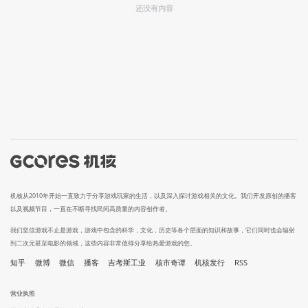
还没有内容
机核从2010年开始一直致力于分享游戏玩家的生活，以及深入探讨游戏相关的文化。我们开发原创的播客
以及视频节目，一直在不断寻找民间高质量的内容创作者。
我们坚信游戏不止是游戏，游戏中包含的科学，文化，历史等各个层面的知识和故事，它们同时也会辐射
到二次元甚至电影的领域，这些内容非常值得分享给热爱游戏的您。
知乎
微博
微信
播客
吉考斯工业
核市奇谭
机核发行
RSS
营业执照