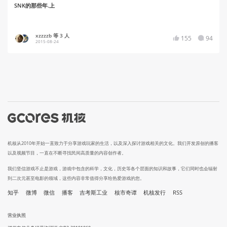
SNK的那些年.上
xzzzzb 等 3 人
155
94
2015-08-24
机核从2010年开始一直致力于分享游戏玩家的生活，以及深入探讨游戏相关的文化。我们开发原创的播客
以及视频节目，一直在不断寻找民间高质量的内容创作者。
我们坚信游戏不止是游戏，游戏中包含的科学，文化，历史等各个层面的知识和故事，它们同时也会辐射
到二次元甚至电影的领域，这些内容非常值得分享给热爱游戏的您。
知乎
微博
微信
播客
吉考斯工业
核市奇谭
机核发行
RSS
营业执照