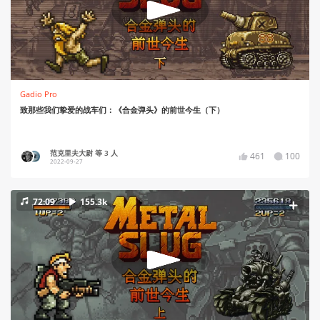
Gadio Pro
致那些我们挚爱的战车们：《合金弹头》的前世今生（下）
范克里夫大尉 等 3 人
461
100
2022-09-27
72:09
155.3k