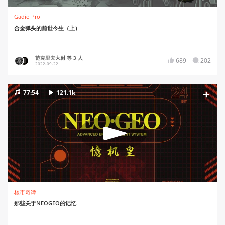
Gadio Pro
合金弹头的前世今生（上）
范克里夫大尉 等 3 人
689
202
2022-09-22
77:54
121.1k
核市奇谭
那些关于NEOGEO的记忆