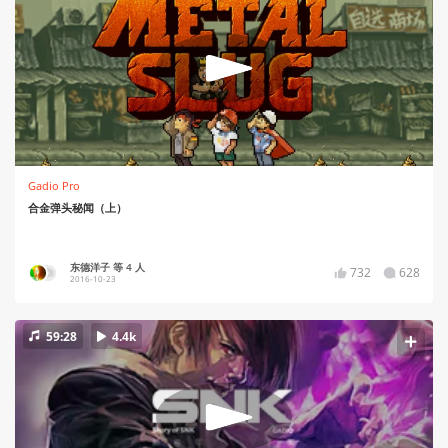
Gadio Pro
合金弹头秘闻（上）
东德洋子 等 4 人
732
628
2016-10-23
59:28
4.4k