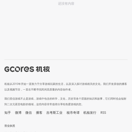
还没有内容
机核从2010年开始一直致力于分享游戏玩家的生活，以及深入探讨游戏相关的文化。我们开发原创的播客
以及视频节目，一直在不断寻找民间高质量的内容创作者。
我们坚信游戏不止是游戏，游戏中包含的科学，文化，历史等各个层面的知识和故事，它们同时也会辐射
到二次元甚至电影的领域，这些内容非常值得分享给热爱游戏的您。
知乎
微博
微信
播客
吉考斯工业
核市奇谭
机核发行
RSS
营业执照