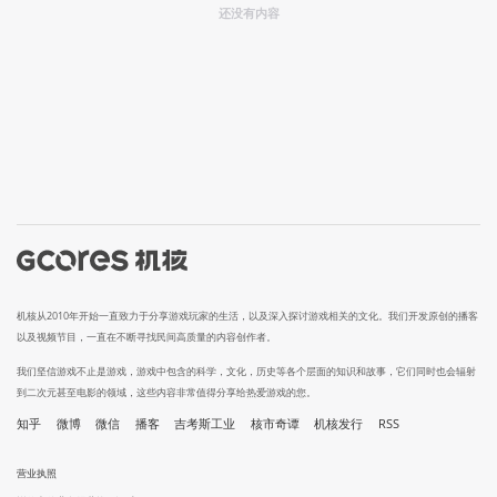
还没有内容
机核从2010年开始一直致力于分享游戏玩家的生活，以及深入探讨游戏相关的文化。我们开发原创的播客
以及视频节目，一直在不断寻找民间高质量的内容创作者。
我们坚信游戏不止是游戏，游戏中包含的科学，文化，历史等各个层面的知识和故事，它们同时也会辐射
到二次元甚至电影的领域，这些内容非常值得分享给热爱游戏的您。
知乎
微博
微信
播客
吉考斯工业
核市奇谭
机核发行
RSS
营业执照