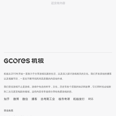
还没有内容
机核从2010年开始一直致力于分享游戏玩家的生活，以及深入探讨游戏相关的文化。我们开发原创的播客
以及视频节目，一直在不断寻找民间高质量的内容创作者。
我们坚信游戏不止是游戏，游戏中包含的科学，文化，历史等各个层面的知识和故事，它们同时也会辐射
到二次元甚至电影的领域，这些内容非常值得分享给热爱游戏的您。
知乎
微博
微信
播客
吉考斯工业
核市奇谭
机核发行
RSS
营业执照