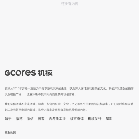
还没有内容
机核从2010年开始一直致力于分享游戏玩家的生活，以及深入探讨游戏相关的文化。我们开发原创的播客
以及视频节目，一直在不断寻找民间高质量的内容创作者。
我们坚信游戏不止是游戏，游戏中包含的科学，文化，历史等各个层面的知识和故事，它们同时也会辐射
到二次元甚至电影的领域，这些内容非常值得分享给热爱游戏的您。
知乎
微博
微信
播客
吉考斯工业
核市奇谭
机核发行
RSS
营业执照