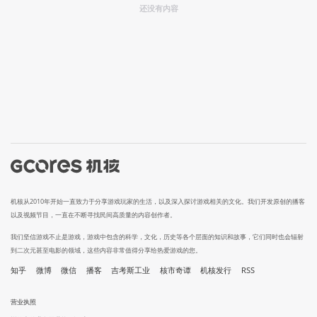
还没有内容
机核从2010年开始一直致力于分享游戏玩家的生活，以及深入探讨游戏相关的文化。我们开发原创的播客
以及视频节目，一直在不断寻找民间高质量的内容创作者。
我们坚信游戏不止是游戏，游戏中包含的科学，文化，历史等各个层面的知识和故事，它们同时也会辐射
到二次元甚至电影的领域，这些内容非常值得分享给热爱游戏的您。
知乎
微博
微信
播客
吉考斯工业
核市奇谭
机核发行
RSS
营业执照