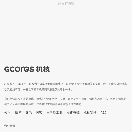
还没有内容
机核从2010年开始一直致力于分享游戏玩家的生活，以及深入探讨游戏相关的文化。我们开发原创的播客
以及视频节目，一直在不断寻找民间高质量的内容创作者。
我们坚信游戏不止是游戏，游戏中包含的科学，文化，历史等各个层面的知识和故事，它们同时也会辐射
到二次元甚至电影的领域，这些内容非常值得分享给热爱游戏的您。
知乎
微博
微信
播客
吉考斯工业
核市奇谭
机核发行
RSS
营业执照