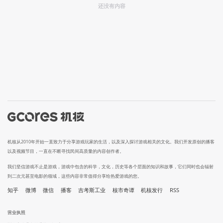
还没有内容
机核从2010年开始一直致力于分享游戏玩家的生活，以及深入探讨游戏相关的文化。我们开发原创的播客
以及视频节目，一直在不断寻找民间高质量的内容创作者。
我们坚信游戏不止是游戏，游戏中包含的科学，文化，历史等各个层面的知识和故事，它们同时也会辐射
到二次元甚至电影的领域，这些内容非常值得分享给热爱游戏的您。
知乎
微博
微信
播客
吉考斯工业
核市奇谭
机核发行
RSS
营业执照