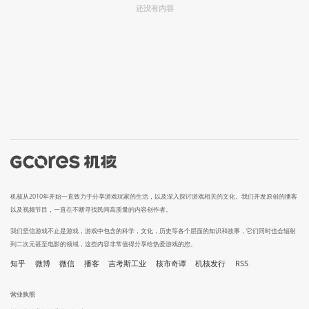
还没有内容
机核从2010年开始一直致力于分享游戏玩家的生活，以及深入探讨游戏相关的文化。我们开发原创的播客
以及视频节目，一直在不断寻找民间高质量的内容创作者。
我们坚信游戏不止是游戏，游戏中包含的科学，文化，历史等各个层面的知识和故事，它们同时也会辐射
到二次元甚至电影的领域，这些内容非常值得分享给热爱游戏的您。
知乎
微博
微信
播客
吉考斯工业
核市奇谭
机核发行
RSS
营业执照