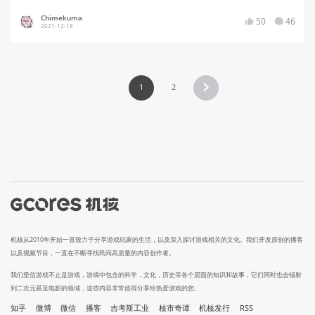
Chimekuma
50
46
2021-12-18
1
2
机核从2010年开始一直致力于分享游戏玩家的生活，以及深入探讨游戏相关的文化。我们开发原创的播客
以及视频节目，一直在不断寻找民间高质量的内容创作者。
我们坚信游戏不止是游戏，游戏中包含的科学，文化，历史等各个层面的知识和故事，它们同时也会辐射
到二次元甚至电影的领域，这些内容非常值得分享给热爱游戏的您。
知乎
微博
微信
播客
吉考斯工业
核市奇谭
机核发行
RSS