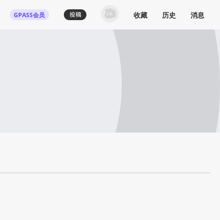
收藏
历史
消息
GPASS会员