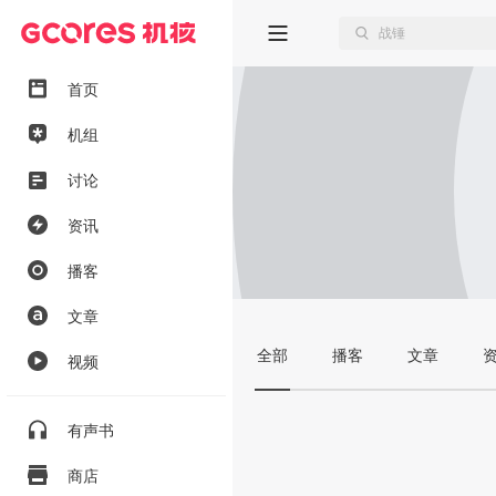
首页
机组
讨论
资讯
播客
文章
全部
播客
文章
视频
有声书
商店