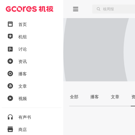
首页
机组
讨论
资讯
播客
文章
全部
播客
文章
视频
有声书
商店