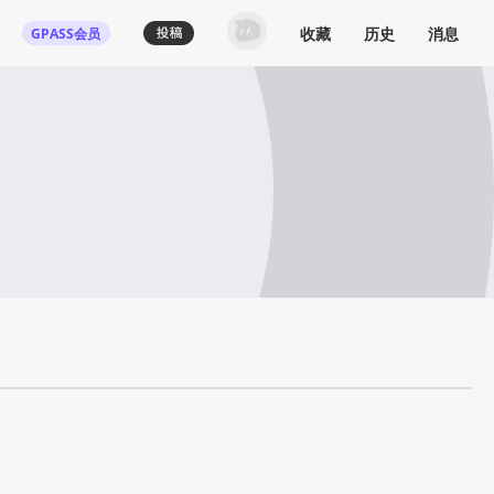
收藏
历史
消息
GPASS会员