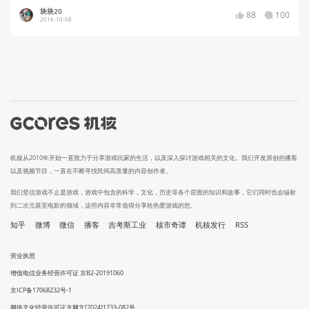
块块20
88
100
2016-10-08
机核从2010年开始一直致力于分享游戏玩家的生活，以及深入探讨游戏相关的文化。我们开发原创的播客
以及视频节目，一直在不断寻找民间高质量的内容创作者。
我们坚信游戏不止是游戏，游戏中包含的科学，文化，历史等各个层面的知识和故事，它们同时也会辐射
到二次元甚至电影的领域，这些内容非常值得分享给热爱游戏的您。
知乎
微博
微信
播客
吉考斯工业
核市奇谭
机核发行
RSS
营业执照
增值电信业务经营许可证 京B2-20191060
京ICP备17068232号-1
网络文化经营许可证京网文[2024]1733-082号