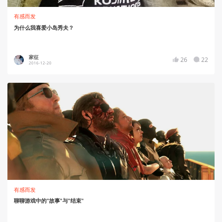
有感而发
为什么我喜爱小岛秀夫？
家征
26
22
2016-12-20
有感而发
聊聊游戏中的"故事"与"结束"