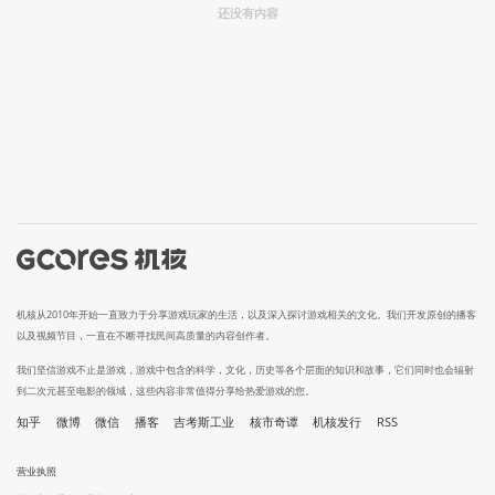
还没有内容
机核从2010年开始一直致力于分享游戏玩家的生活，以及深入探讨游戏相关的文化。我们开发原创的播客
以及视频节目，一直在不断寻找民间高质量的内容创作者。
我们坚信游戏不止是游戏，游戏中包含的科学，文化，历史等各个层面的知识和故事，它们同时也会辐射
到二次元甚至电影的领域，这些内容非常值得分享给热爱游戏的您。
知乎
微博
微信
播客
吉考斯工业
核市奇谭
机核发行
RSS
营业执照