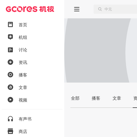
首页
机组
讨论
资讯
播客
文章
全部
播客
文章
视频
有声书
商店