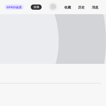
收藏
历史
消息
GPASS会员