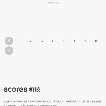
还没有内容
1
2
...
6
7
8
9
10
机核从2010年开始一直致力于分享游戏玩家的生活，以及深入探讨游戏相关的文化。我们开发原创的播客
以及视频节目，一直在不断寻找民间高质量的内容创作者。