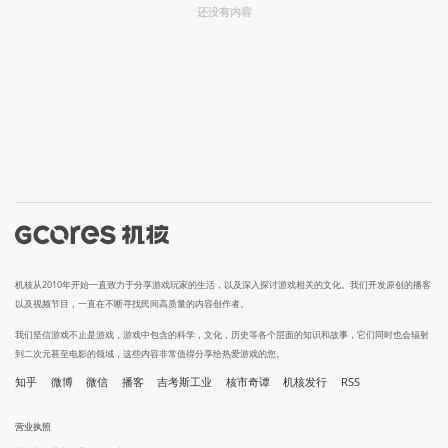
还没有内容
机核从2010年开始一直致力于分享游戏玩家的生活，以及深入探讨游戏相关的文化。我们开发原创的播客
以及视频节目，一直在不断寻找民间高质量的内容创作者。
我们坚信游戏不止是游戏，游戏中包含的科学，文化，历史等各个层面的知识和故事，它们同时也会辐射
到二次元甚至电影的领域，这些内容非常值得分享给热爱游戏的您。
知乎
微博
微信
播客
吉考斯工业
核市奇谭
机核发行
RSS
营业执照