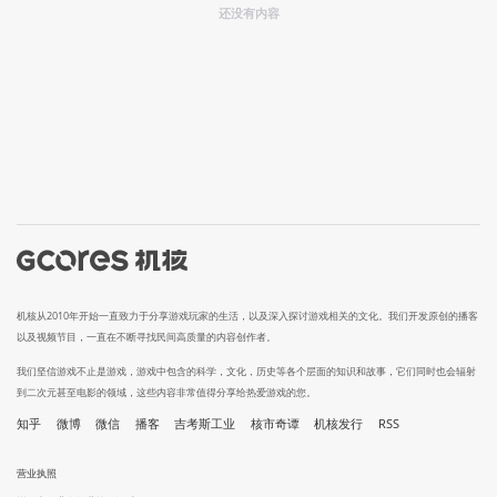
还没有内容
机核从2010年开始一直致力于分享游戏玩家的生活，以及深入探讨游戏相关的文化。我们开发原创的播客
以及视频节目，一直在不断寻找民间高质量的内容创作者。
我们坚信游戏不止是游戏，游戏中包含的科学，文化，历史等各个层面的知识和故事，它们同时也会辐射
到二次元甚至电影的领域，这些内容非常值得分享给热爱游戏的您。
知乎
微博
微信
播客
吉考斯工业
核市奇谭
机核发行
RSS
营业执照