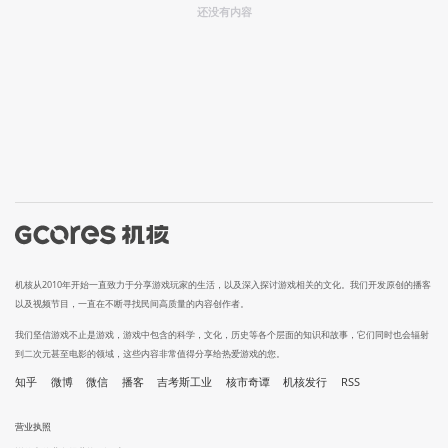
还没有内容
机核从2010年开始一直致力于分享游戏玩家的生活，以及深入探讨游戏相关的文化。我们开发原创的播客
以及视频节目，一直在不断寻找民间高质量的内容创作者。
我们坚信游戏不止是游戏，游戏中包含的科学，文化，历史等各个层面的知识和故事，它们同时也会辐射
到二次元甚至电影的领域，这些内容非常值得分享给热爱游戏的您。
知乎
微博
微信
播客
吉考斯工业
核市奇谭
机核发行
RSS
营业执照