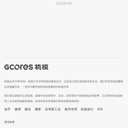
还没有内容
机核从2010年开始一直致力于分享游戏玩家的生活，以及深入探讨游戏相关的文化。我们开发原创的播客
以及视频节目，一直在不断寻找民间高质量的内容创作者。
我们坚信游戏不止是游戏，游戏中包含的科学，文化，历史等各个层面的知识和故事，它们同时也会辐射
到二次元甚至电影的领域，这些内容非常值得分享给热爱游戏的您。
知乎
微博
微信
播客
吉考斯工业
核市奇谭
机核发行
RSS
营业执照