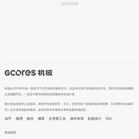
还没有内容
机核从2010年开始一直致力于分享游戏玩家的生活，以及深入探讨游戏相关的文化。我们开发原创的播客
以及视频节目，一直在不断寻找民间高质量的内容创作者。
我们坚信游戏不止是游戏，游戏中包含的科学，文化，历史等各个层面的知识和故事，它们同时也会辐射
到二次元甚至电影的领域，这些内容非常值得分享给热爱游戏的您。
知乎
微博
微信
播客
吉考斯工业
核市奇谭
机核发行
RSS
营业执照