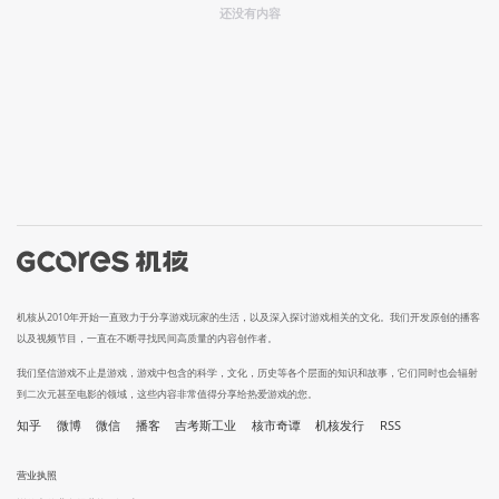
还没有内容
机核从2010年开始一直致力于分享游戏玩家的生活，以及深入探讨游戏相关的文化。我们开发原创的播客
以及视频节目，一直在不断寻找民间高质量的内容创作者。
我们坚信游戏不止是游戏，游戏中包含的科学，文化，历史等各个层面的知识和故事，它们同时也会辐射
到二次元甚至电影的领域，这些内容非常值得分享给热爱游戏的您。
知乎
微博
微信
播客
吉考斯工业
核市奇谭
机核发行
RSS
营业执照