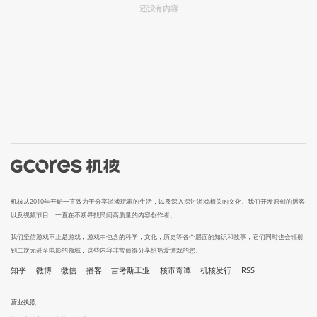
还没有内容
机核从2010年开始一直致力于分享游戏玩家的生活，以及深入探讨游戏相关的文化。我们开发原创的播客
以及视频节目，一直在不断寻找民间高质量的内容创作者。
我们坚信游戏不止是游戏，游戏中包含的科学，文化，历史等各个层面的知识和故事，它们同时也会辐射
到二次元甚至电影的领域，这些内容非常值得分享给热爱游戏的您。
知乎
微博
微信
播客
吉考斯工业
核市奇谭
机核发行
RSS
营业执照