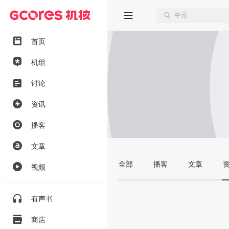
首页
机组
讨论
资讯
播客
文章
全部
播客
文章
视频
有声书
商店