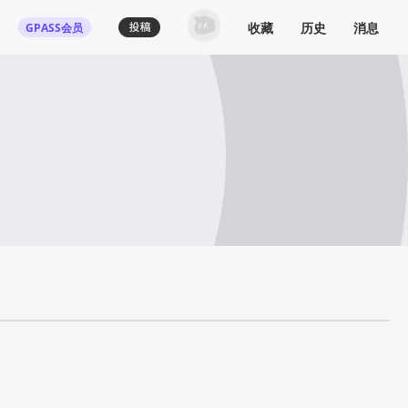
收藏
历史
消息
GPASS会员