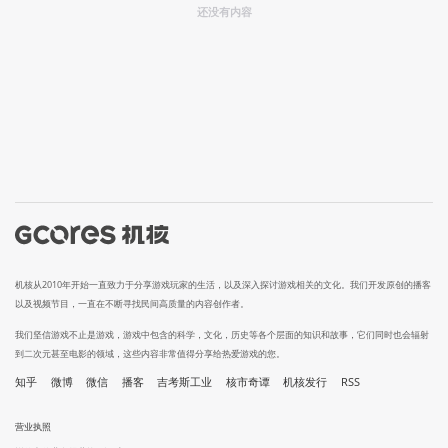
还没有内容
机核从2010年开始一直致力于分享游戏玩家的生活，以及深入探讨游戏相关的文化。我们开发原创的播客
以及视频节目，一直在不断寻找民间高质量的内容创作者。
我们坚信游戏不止是游戏，游戏中包含的科学，文化，历史等各个层面的知识和故事，它们同时也会辐射
到二次元甚至电影的领域，这些内容非常值得分享给热爱游戏的您。
知乎
微博
微信
播客
吉考斯工业
核市奇谭
机核发行
RSS
营业执照