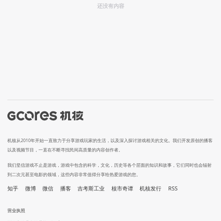
还没有内容
机核从2010年开始一直致力于分享游戏玩家的生活，以及深入探讨游戏相关的文化。我们开发原创的播客
以及视频节目，一直在不断寻找民间高质量的内容创作者。
我们坚信游戏不止是游戏，游戏中包含的科学，文化，历史等各个层面的知识和故事，它们同时也会辐射
到二次元甚至电影的领域，这些内容非常值得分享给热爱游戏的您。
知乎
微博
微信
播客
吉考斯工业
核市奇谭
机核发行
RSS
营业执照