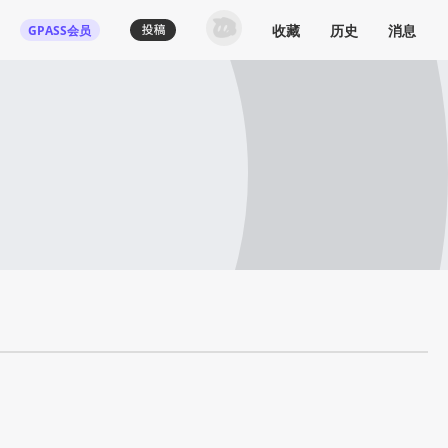
收藏
历史
消息
GPASS会员