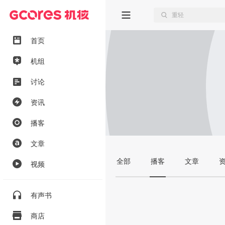
首页
机组
讨论
资讯
播客
文章
全部
播客
文章
视频
有声书
商店