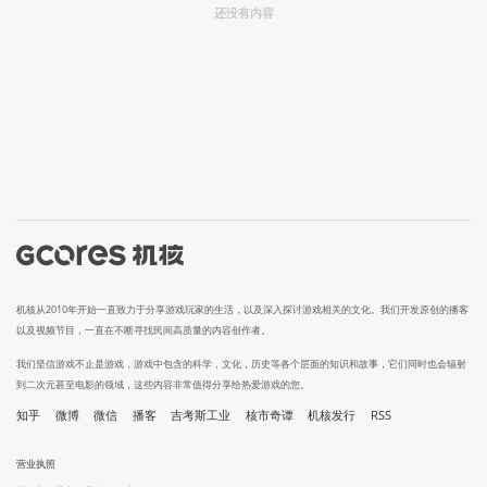
还没有内容
机核从2010年开始一直致力于分享游戏玩家的生活，以及深入探讨游戏相关的文化。我们开发原创的播客
以及视频节目，一直在不断寻找民间高质量的内容创作者。
我们坚信游戏不止是游戏，游戏中包含的科学，文化，历史等各个层面的知识和故事，它们同时也会辐射
到二次元甚至电影的领域，这些内容非常值得分享给热爱游戏的您。
知乎
微博
微信
播客
吉考斯工业
核市奇谭
机核发行
RSS
营业执照