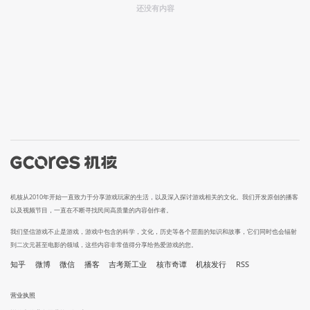
还没有内容
机核从2010年开始一直致力于分享游戏玩家的生活，以及深入探讨游戏相关的文化。我们开发原创的播客
以及视频节目，一直在不断寻找民间高质量的内容创作者。
我们坚信游戏不止是游戏，游戏中包含的科学，文化，历史等各个层面的知识和故事，它们同时也会辐射
到二次元甚至电影的领域，这些内容非常值得分享给热爱游戏的您。
知乎
微博
微信
播客
吉考斯工业
核市奇谭
机核发行
RSS
营业执照