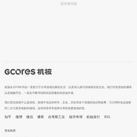
还没有内容
机核从2010年开始一直致力于分享游戏玩家的生活，以及深入探讨游戏相关的文化。我们开发原创的播客
以及视频节目，一直在不断寻找民间高质量的内容创作者。
我们坚信游戏不止是游戏，游戏中包含的科学，文化，历史等各个层面的知识和故事，它们同时也会辐射
到二次元甚至电影的领域，这些内容非常值得分享给热爱游戏的您。
知乎
微博
微信
播客
吉考斯工业
核市奇谭
机核发行
RSS
营业执照