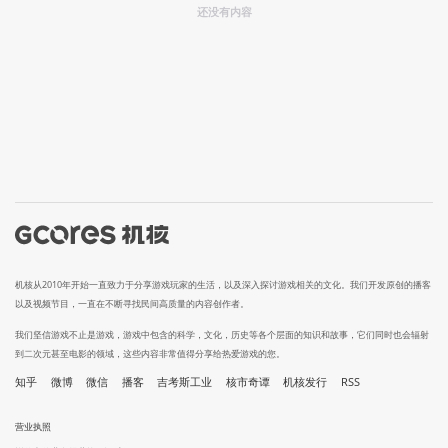
还没有内容
机核从2010年开始一直致力于分享游戏玩家的生活，以及深入探讨游戏相关的文化。我们开发原创的播客
以及视频节目，一直在不断寻找民间高质量的内容创作者。
我们坚信游戏不止是游戏，游戏中包含的科学，文化，历史等各个层面的知识和故事，它们同时也会辐射
到二次元甚至电影的领域，这些内容非常值得分享给热爱游戏的您。
知乎
微博
微信
播客
吉考斯工业
核市奇谭
机核发行
RSS
营业执照