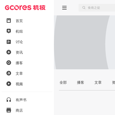
首页
机组
讨论
资讯
播客
文章
全部
播客
文章
视频
有声书
商店