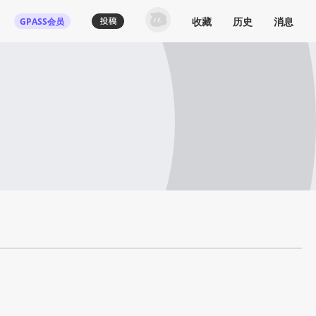
收藏
历史
消息
GPASS会员