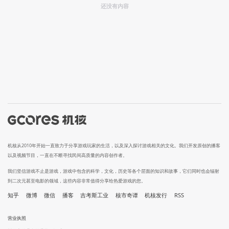
还没有内容
机核从2010年开始一直致力于分享游戏玩家的生活，以及深入探讨游戏相关的文化。我们开发原创的播客
以及视频节目，一直在不断寻找民间高质量的内容创作者。
我们坚信游戏不止是游戏，游戏中包含的科学，文化，历史等各个层面的知识和故事，它们同时也会辐射
到二次元甚至电影的领域，这些内容非常值得分享给热爱游戏的您。
知乎
微博
微信
播客
吉考斯工业
核市奇谭
机核发行
RSS
营业执照