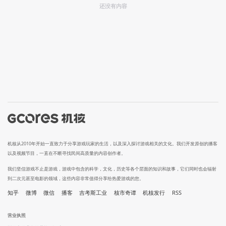
还没有内容
机核从2010年开始一直致力于分享游戏玩家的生活，以及深入探讨游戏相关的文化。我们开发原创的播客
以及视频节目，一直在不断寻找民间高质量的内容创作者。
我们坚信游戏不止是游戏，游戏中包含的科学，文化，历史等各个层面的知识和故事，它们同时也会辐射
到二次元甚至电影的领域，这些内容非常值得分享给热爱游戏的您。
知乎
微博
微信
播客
吉考斯工业
核市奇谭
机核发行
RSS
营业执照