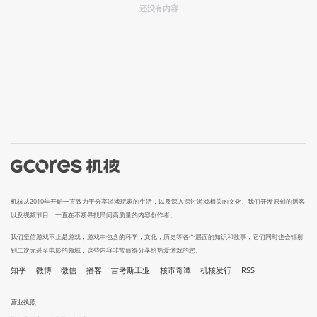
还没有内容
机核从2010年开始一直致力于分享游戏玩家的生活，以及深入探讨游戏相关的文化。我们开发原创的播客
以及视频节目，一直在不断寻找民间高质量的内容创作者。
我们坚信游戏不止是游戏，游戏中包含的科学，文化，历史等各个层面的知识和故事，它们同时也会辐射
到二次元甚至电影的领域，这些内容非常值得分享给热爱游戏的您。
知乎
微博
微信
播客
吉考斯工业
核市奇谭
机核发行
RSS
营业执照