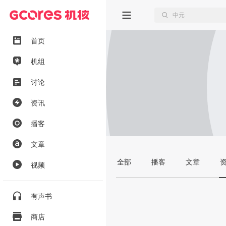
首页
机组
讨论
资讯
播客
文章
全部
播客
文章
视频
有声书
商店