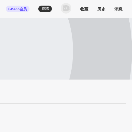
收藏
历史
消息
GPASS会员