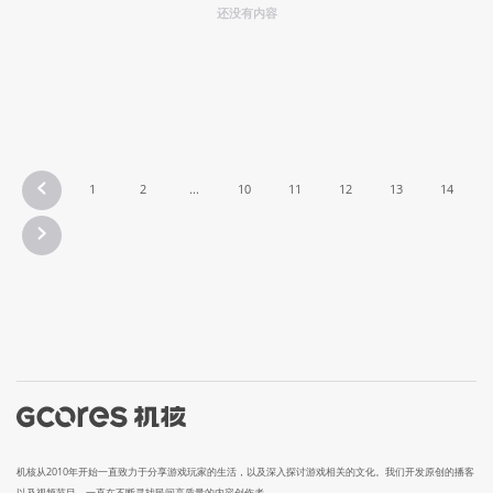
还没有内容
1
2
...
10
11
12
13
14
机核从2010年开始一直致力于分享游戏玩家的生活，以及深入探讨游戏相关的文化。我们开发原创的播客
以及视频节目，一直在不断寻找民间高质量的内容创作者。