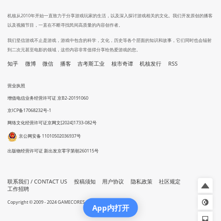
机核从2010年开始一直致力于分享游戏玩家的生活，以及深入探讨游戏相关的文化。我们开发原创的播客
以及视频节目，一直在不断寻找民间高质量的内容创作者。
我们坚信游戏不止是游戏，游戏中包含的科学，文化，历史等各个层面的知识和故事，它们同时也会辐射
到二次元甚至电影的领域，这些内容非常值得分享给热爱游戏的您。
知乎
微博
微信
播客
吉考斯工业
核市奇谭
机核发行
RSS
营业执照
增值电信业务经营许可证 京B2-20191060
京ICP备17068232号-1
网络文化经营许可证京网文[2024]1733-082号
京公网安备 11010502036937号
出版物经营许可证 新出发京零字第朝260115号
联系我们 / CONTACT US
投稿须知
用户协议
隐私政策
社区规定
工作招聘
Copyright © 2009 - 2024 GAMECORES. All Rights Reserved
App内打开