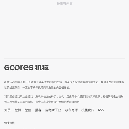
还没有内容
机核从2010年开始一直致力于分享游戏玩家的生活，以及深入探讨游戏相关的文化。我们开发原创的播客
以及视频节目，一直在不断寻找民间高质量的内容创作者。
我们坚信游戏不止是游戏，游戏中包含的科学，文化，历史等各个层面的知识和故事，它们同时也会辐射
到二次元甚至电影的领域，这些内容非常值得分享给热爱游戏的您。
知乎
微博
微信
播客
吉考斯工业
核市奇谭
机核发行
RSS
营业执照