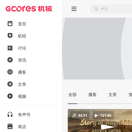
首页
机组
讨论
资讯
播客
文章
全部
播客
文章
视频
有声书
44:31
121.8k
商店