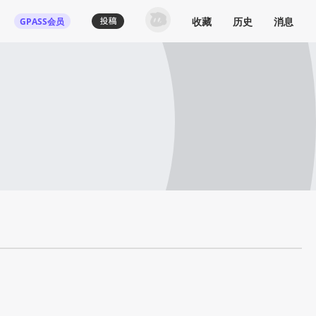
收藏
历史
消息
GPASS会员