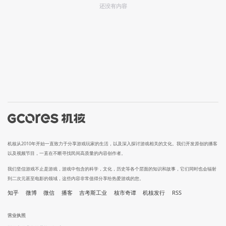
还没有内容
机核从2010年开始一直致力于分享游戏玩家的生活，以及深入探讨游戏相关的文化。我们开发原创的播客
以及视频节目，一直在不断寻找民间高质量的内容创作者。
我们坚信游戏不止是游戏，游戏中包含的科学，文化，历史等各个层面的知识和故事，它们同时也会辐射
到二次元甚至电影的领域，这些内容非常值得分享给热爱游戏的您。
知乎
微博
微信
播客
吉考斯工业
核市奇谭
机核发行
RSS
营业执照