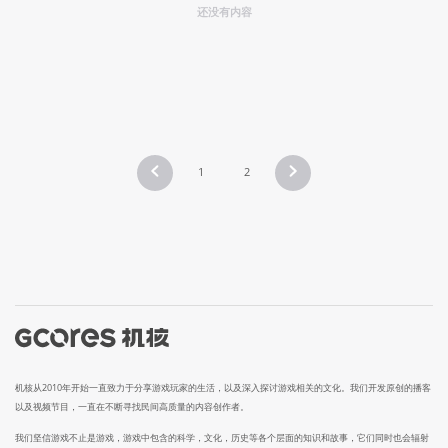
还没有内容
1
2
机核从2010年开始一直致力于分享游戏玩家的生活，以及深入探讨游戏相关的文化。我们开发原创的播客
以及视频节目，一直在不断寻找民间高质量的内容创作者。
我们坚信游戏不止是游戏，游戏中包含的科学，文化，历史等各个层面的知识和故事，它们同时也会辐射