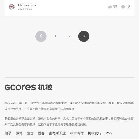
Chimekuma
35
18
2023-05-29
1
2
3
机核从2010年开始一直致力于分享游戏玩家的生活，以及深入探讨游戏相关的文化。我们开发原创的播客
以及视频节目，一直在不断寻找民间高质量的内容创作者。
我们坚信游戏不止是游戏，游戏中包含的科学，文化，历史等各个层面的知识和故事，它们同时也会辐射
到二次元甚至电影的领域，这些内容非常值得分享给热爱游戏的您。
知乎
微博
微信
播客
吉考斯工业
核市奇谭
机核发行
RSS