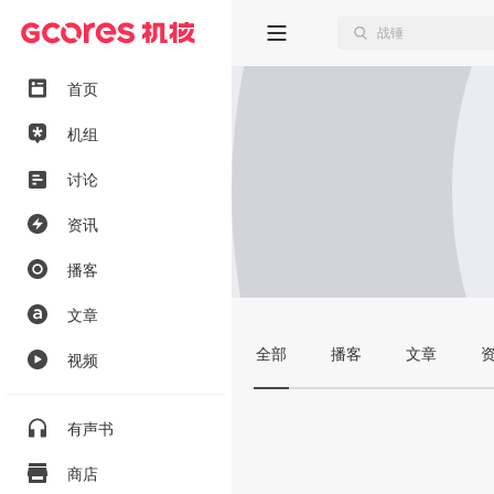
首页
机组
讨论
资讯
播客
文章
全部
播客
文章
视频
有声书
商店