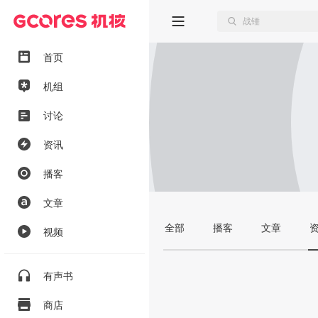
首页
机组
讨论
资讯
播客
文章
全部
播客
文章
视频
有声书
商店