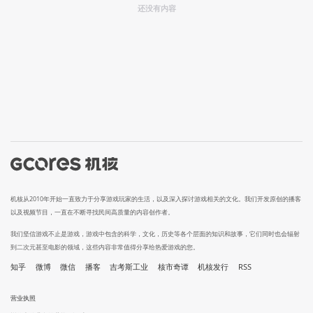
还没有内容
机核从2010年开始一直致力于分享游戏玩家的生活，以及深入探讨游戏相关的文化。我们开发原创的播客
以及视频节目，一直在不断寻找民间高质量的内容创作者。
我们坚信游戏不止是游戏，游戏中包含的科学，文化，历史等各个层面的知识和故事，它们同时也会辐射
到二次元甚至电影的领域，这些内容非常值得分享给热爱游戏的您。
知乎
微博
微信
播客
吉考斯工业
核市奇谭
机核发行
RSS
营业执照