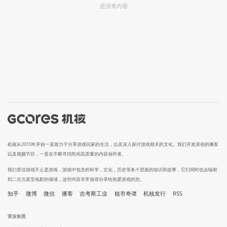
还没有内容
机核从2010年开始一直致力于分享游戏玩家的生活，以及深入探讨游戏相关的文化。我们开发原创的播客
以及视频节目，一直在不断寻找民间高质量的内容创作者。
我们坚信游戏不止是游戏，游戏中包含的科学，文化，历史等各个层面的知识和故事，它们同时也会辐射
到二次元甚至电影的领域，这些内容非常值得分享给热爱游戏的您。
知乎
微博
微信
播客
吉考斯工业
核市奇谭
机核发行
RSS
营业执照