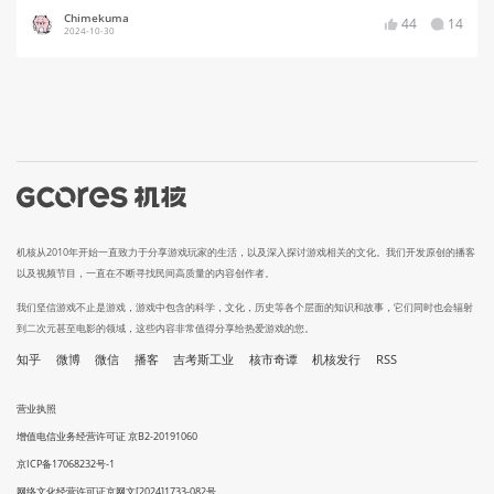
Chimekuma
44
14
2024-10-30
机核从2010年开始一直致力于分享游戏玩家的生活，以及深入探讨游戏相关的文化。我们开发原创的播客
以及视频节目，一直在不断寻找民间高质量的内容创作者。
我们坚信游戏不止是游戏，游戏中包含的科学，文化，历史等各个层面的知识和故事，它们同时也会辐射
到二次元甚至电影的领域，这些内容非常值得分享给热爱游戏的您。
知乎
微博
微信
播客
吉考斯工业
核市奇谭
机核发行
RSS
营业执照
增值电信业务经营许可证 京B2-20191060
京ICP备17068232号-1
网络文化经营许可证京网文[2024]1733-082号